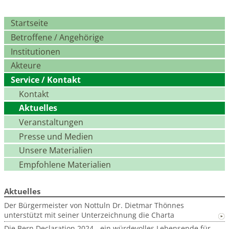
Navigation
Startseite
überspringen
Betroffene / Angehörige
Institutionen
Akteure
Service / Kontakt
Kontakt
Aktuelles
Veranstaltungen
Presse und Medien
Unsere Materialien
Empfohlene Materialien
Aktuelles
Der Bürgermeister von Nottuln Dr. Dietmar Thönnes
unterstützt mit seiner Unterzeichnung die Charta
Die Bern Declaration 2024 - ein würdevolles Lebensende für