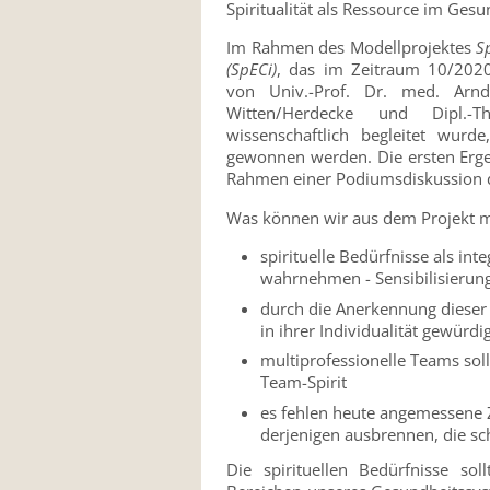
Spiritualität als Ressource im Ges
Im Rahmen des Modellprojektes
S
(SpECi)
, das im Zeitraum 10/202
von Univ.-Prof. Dr. med. Arnd
Witten/Herdecke und Dipl.-
wissenschaftlich begleitet wurd
gewonnen werden. Die ersten Erge
Rahmen einer Podiumsdiskussion d
Was können wir aus dem Projekt 
spirituelle Bedürfnisse als in
wahrnehmen - Sensibilisierun
durch die Anerkennung dieser
in ihrer Individualität gewürd
multiprofessionelle Teams soll
Team-Spirit
es fehlen heute angemessene Z
derjenigen ausbrennen, die sch
Die spirituellen Bedürfnisse so