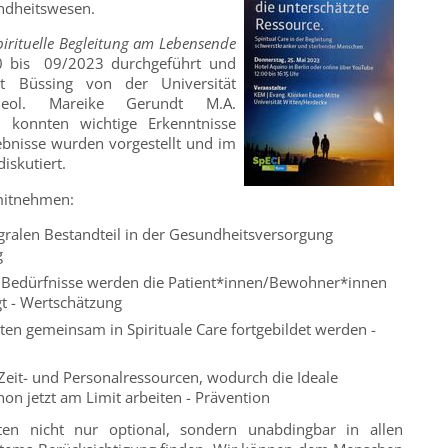
undheitswesen.
pirituelle Begleitung am Lebensende
0 bis 09/2023 durchgeführt und
t Büssing von der Universität
Theol. Mareike Gerundt M.A.
e, konnten wichtige Erkenntnisse
bnisse wurden vorgestellt und im
iskutiert.
mitnehmen:
tegralen Bestandteil in der Gesundheitsversorgung
g
 Bedürfnisse werden die Patient*innen/Bewohner*innen
igt - Wertschätzung
ten gemeinsam in Spirituale Care fortgebildet werden -
eit- und Personalressourcen, wodurch die Ideale
on jetzt am Limit arbeiten - Prävention
llten nicht nur optional, sondern unabdingbar in allen