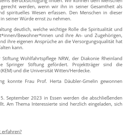
stems Berücksichtigung finden. Wir können dem Menschen
 gerecht werden, wenn wir ihn in seiner Gesamtheit als
 und spirituelles Wesen erfassen. Den Menschen in dieser
 in seiner Würde ernst zu nehmen.
ung deutlich, welche wichtige Rolle die Spiritualität und
t*innen/Bewohner*innen und ihre An- und Zugehörigen,
und ihre eigenen Ansprüche an die Versorgungsqualität hat
falten kann.
 Stiftung Wohlfahrtspflege NRW, der Diakonie Rheinland
 Springer Stiftung gefördert. Projektträger sind die
 (KEM) und die Universität Witten/Herdecke.
tung konnte Frau Prof. Herta Däubler-Gmelin gewonnen
15. September 2023 in Essen werden die abschließenden
lt. Am Thema Interessierte sind herzlich eingeladen, sich
 erfahren?