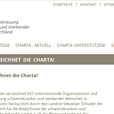
STARTSEITE
KONTAKT
SITE
TEGIE
CHARTA - AKTUELL
CHARTA UNTERSTÜTZEN!
S
ZEICHNET DIE CHARTA!
chnet die Charta!
en verzeichnet 547 unterstützende Organisationen und
euung schwerstkranker und sterbender Menschen in
reis hat kürzlich durch den Landrat Sebastian Schuster die
omit für die Bedürfnisse der schwerstkranken und
eutet nicht zuletzt auch die Weiterentwicklung der